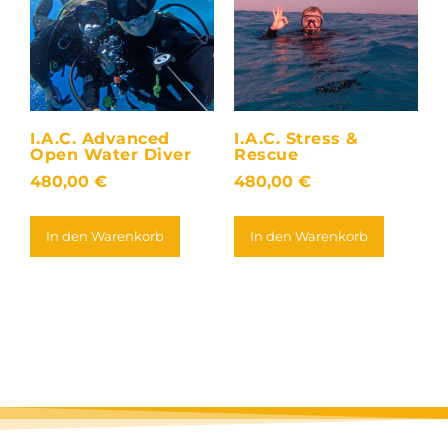
I.A.C. Advanced
I.A.C. Stress &
Open Water Diver
Rescue
480,00
€
480,00
€
In den Warenkorb
In den Warenkorb