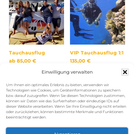
Tauchausflug
VIP Tauchausflug 1:1
ab
85,00
€
135,00
€
Einwilligung verwalten
Ausführung wählen
In den Warenkorb
Um Ihnen ein optimales Erlebnis zu bieten, verwenden wir
Technologien wie Cookies, um Geräteinformationen zu speichern
bzw. darauf zuzugreifen. Wenn Sie diesen Technologien zustimmen,
können wir Daten wie das Surfverhalten oder eindeutige IDs auf
dieser Website verarbeiten. Wenn Sie Ihre Einwilligung nicht erteilen
oder zurückziehen, können bestimmte Merkmale und Funktionen
beeinträchtigt werden.