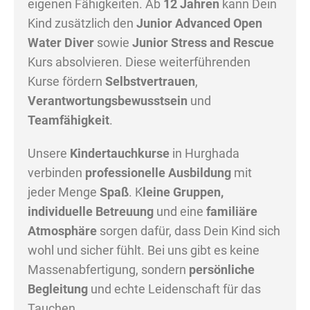
eigenen Fähigkeiten. Ab
12 Jahren
kann Dein
Kind zusätzlich den
Junior Advanced Open
Water Diver
sowie
Junior Stress and Rescue
Kurs absolvieren. Diese weiterführenden
Kurse fördern
Selbstvertrauen
,
Verantwortungsbewusstsein
und
Teamfähigkeit
.
Unsere
Kindertauchkurse
in Hurghada
verbinden
professionelle Ausbildung
mit
jeder Menge
Spaß
. K
leine Gruppen,
individuelle Betreuung
und eine
familiäre
Atmosphäre
sorgen dafür, dass Dein Kind sich
wohl und sicher fühlt. Bei uns gibt es keine
Massenabfertigung, sondern
persönliche
Begleitung
und echte Leidenschaft für das
Tauchen.