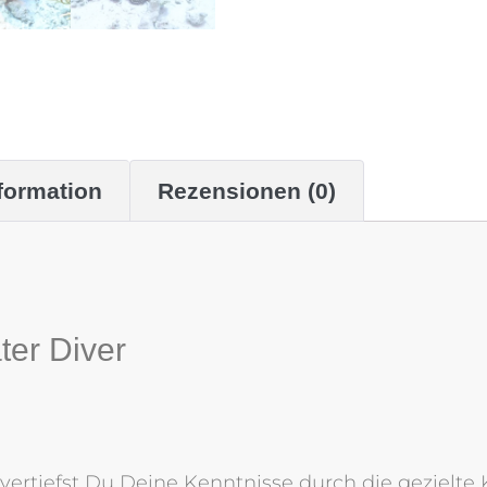
formation
Rezensionen (0)
ter Diver
 vertiefst Du Deine Kenntnisse durch die gezielt