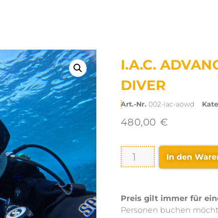
I.A.C. ADVA
DIVER
Art.-Nr.
002-iac-aowd
Kate
480,00
€
In den Ware
Preis gilt immer für ei
Personen buchen möchtes