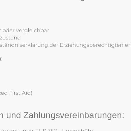
r oder vergleichbar
zustand
rständniserklärung der Erziehungsberechtigten er
:
ced First Aid)
n und Zahlungsvereinbarungen:
 Kursen unter EUR 350,- Kursgebühr.