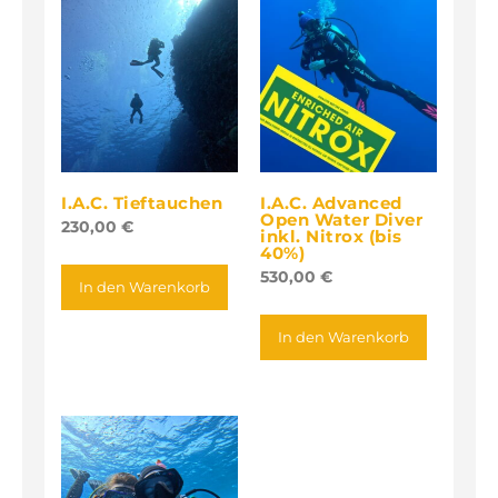
I.A.C. Tieftauchen
I.A.C. Advanced
Open Water Diver
230,00
€
inkl. Nitrox (bis
40%)
530,00
€
In den Warenkorb
In den Warenkorb