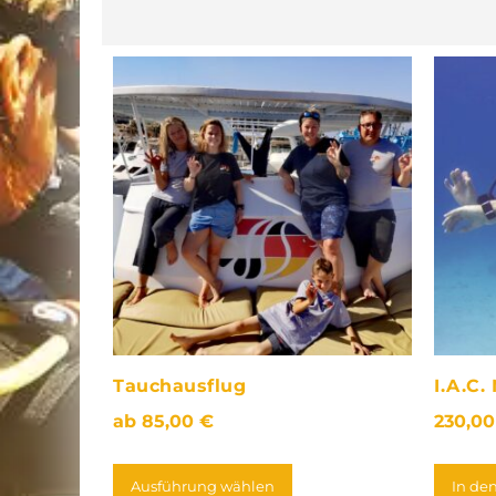
Tauchausflug
I.A.C.
ab
85,00
€
230,0
Ausführung wählen
In de