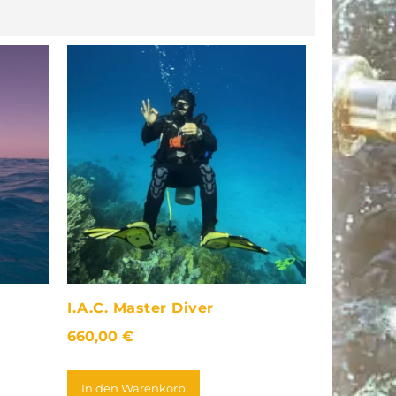
I.A.C. Master Diver
660,00
€
In den Warenkorb