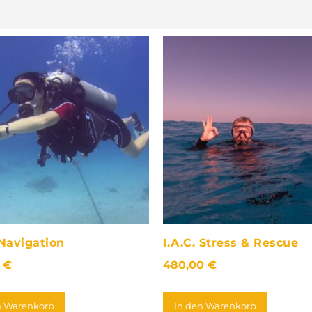
 Navigation
I.A.C. Stress & Rescue
0
€
480,00
€
n Warenkorb
In den Warenkorb