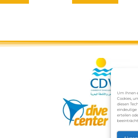
Um Ihnen ei
Cookies, um
diesen Tec
eindeutige 
erteilen o
beeinträcht