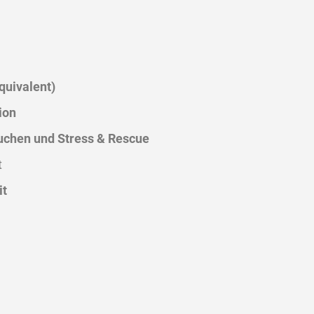
quivalent)
ion
uchen und Stress & Rescue
t
it