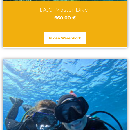
I.A.C. Master Diver
660,00
€
In den Warenkorb