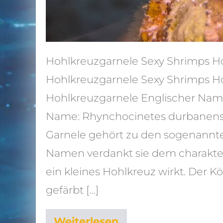
Hohlkreuzgarnele Sexy Shrimps H
Hohlkreuzgarnele Sexy Shrimps H
Hohlkreuzgarnele Englischer Nam
Name: Rhynchocinetes durbanensis 
Garnele gehört zu den sogenannte
Namen verdankt sie dem charakte
ein kleines Hohlkreuz wirkt. Der Kör
gefärbt […]
Weiterlesen