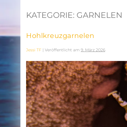
KATEGORIE:
GARNELEN
Hohlkreuzgarnelen
Jessi TF
|
Veröffentlicht am
9. März 2026