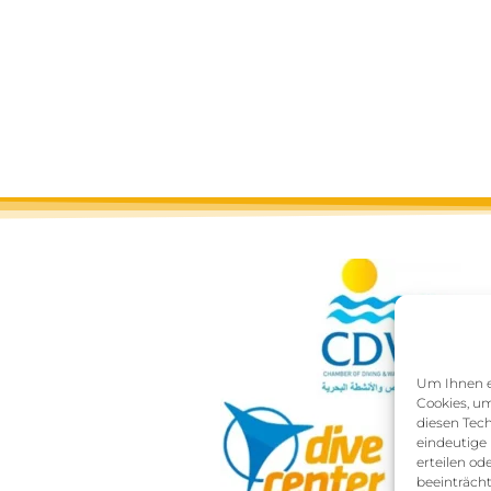
Um Ihnen ei
Cookies, um
diesen Tec
eindeutige 
erteilen o
beeinträcht