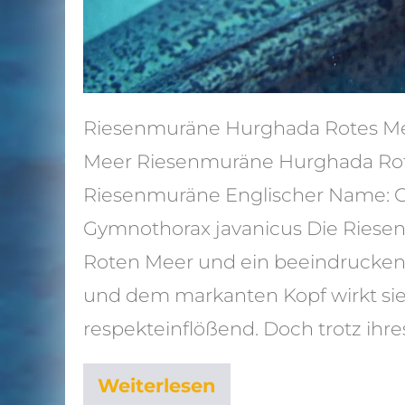
Riesenmuräne Hurghada Rotes M
Meer Riesenmuräne Hurghada Ro
Riesenmuräne Englischer Name: Gi
Gymnothorax javanicus Die Riesen
Roten Meer und ein beeindruckende
und dem markanten Kopf wirkt sie
respekteinflößend. Doch trotz ihres
Weiterlesen