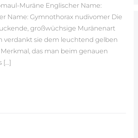
bmaul-Muräne Englischer Name:
her Name: Gymnothorax nudivomer Die
ruckende, großwüchsige Muränenart
 verdankt sie dem leuchtend gelben
ges Merkmal, das man beim genauen
 […]