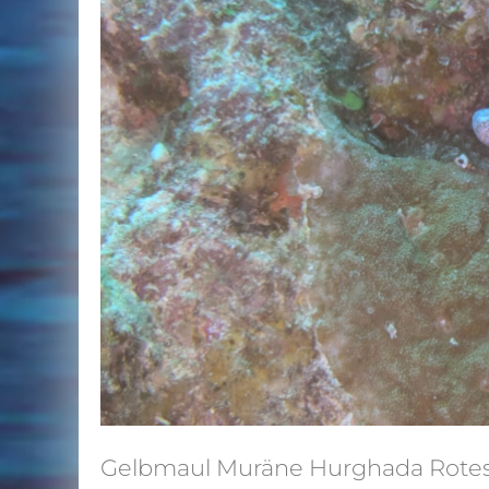
Gelbmaul Muräne Hurghada Rote